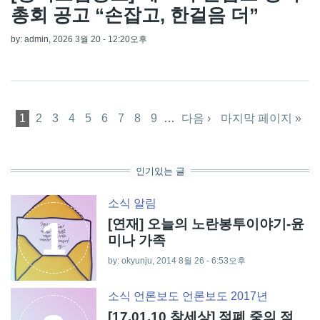
총회 공고 “손잡고, 한걸음 더”
by:
admin
, 2026 3월 20 - 12:20오후
페이지
1
2
3
4
5
6
7
8
9
…
다음 ›
마지막 페이지 »
인기있는 글
소식
알림
1
[연재] 오늘의 노란봉투이야기-윤
미나 가족
by: okyunju, 2014 8월 26 - 6:53오후
소식
언론보도
언론보도 2017년
[17.01.10 참세상] 적폐 중의 적