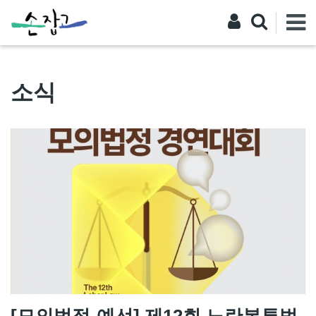
소식
[모의법정-예선] 제12회 노란봉투법