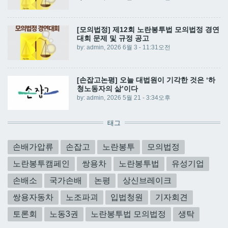
[모의법정] 제12회 노란봉투법 모의법정 경연
대회 문제 및 규정 공고
by:
admin
, 2026 6월 3 - 11:31오전
[손잡고논평] 오늘 대법원이 기각한 것은 ‘하
청노동자의 삶’이다
by:
admin
, 2026 5월 21 - 3:34오후
태그
손배가압류
손잡고
노란봉투
모의법정
노란봉투캠페인
쌍용차
노란봉투법
유성기업
손배소
국가손배
논평
상신브레이크
쌍용자동차
노조파괴
입법청원
기자회견
토론회
노동3권
노란봉투법 모의법정
생탁