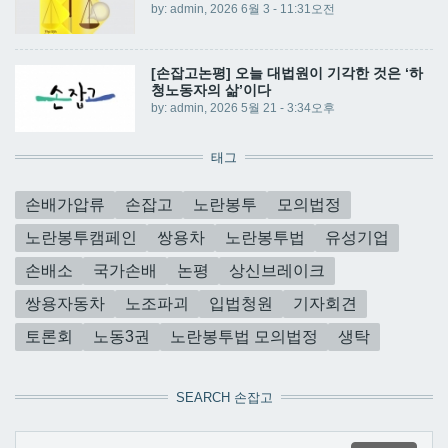
by:
admin
, 2026 6월 3 - 11:31오전
[손잡고논평] 오늘 대법원이 기각한 것은 ‘하
청노동자의 삶’이다
by:
admin
, 2026 5월 21 - 3:34오후
태그
손배가압류
손잡고
노란봉투
모의법정
노란봉투캠페인
쌍용차
노란봉투법
유성기업
손배소
국가손배
논평
상신브레이크
쌍용자동차
노조파괴
입법청원
기자회견
토론회
노동3권
노란봉투법 모의법정
생탁
SEARCH 손잡고