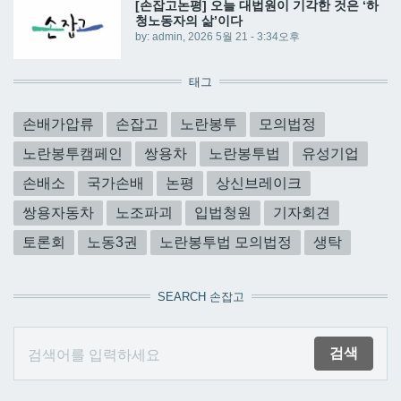
[손잡고논평] 오늘 대법원이 기각한 것은 ‘하
청노동자의 삶’이다
by:
admin
, 2026 5월 21 - 3:34오후
태그
손배가압류
손잡고
노란봉투
모의법정
노란봉투캠페인
쌍용차
노란봉투법
유성기업
손배소
국가손배
논평
상신브레이크
쌍용자동차
노조파괴
입법청원
기자회견
토론회
노동3권
노란봉투법 모의법정
생탁
SEARCH 손잡고