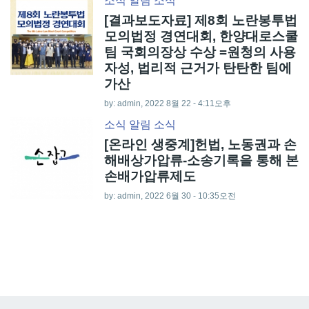
소식
알림
소식
[결과보도자료] 제8회 노란봉투법
모의법정 경연대회, 한양대로스쿨
팀 국회의장상 수상 =원청의 사용
자성, 법리적 근거가 탄탄한 팀에
가산
by:
admin
, 2022 8월 22 - 4:11오후
소식
알림
소식
[온라인 생중계]헌법, 노동권과 손
해배상가압류-소송기록을 통해 본
손배가압류제도
by:
admin
, 2022 6월 30 - 10:35오전