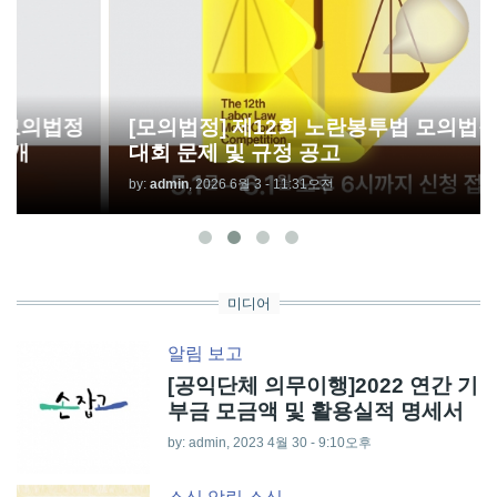
[모의법정] 제12회 노란봉투법 모의법정 경연
대회 문제 및 규정 공고
by:
admin
, 2026 6월 3 - 11:31오전
미디어
알림
보고
text
[공익단체 의무이행]2022 연간 기
부금 모금액 및 활용실적 명세서
by:
admin
, 2023 4월 30 - 9:10오후