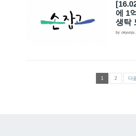
[16
에 1
생탁 
by:
okyunju
페이지
1
2
다음