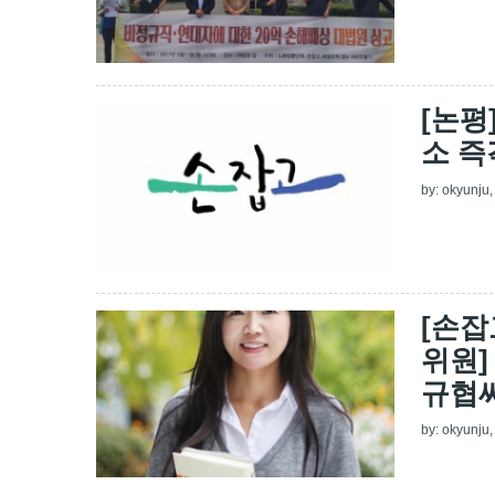
[논평
소 즉
by:
okyunju
[손잡
위원]
규협
by:
okyunju