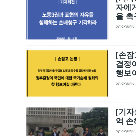
자에게
을 
by:
okyunju
[손잡
결정이
행보
by:
okyunju
[기자
억 손
by:
okyunju