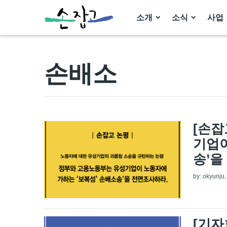
소개
소식
사업
손배소
[손잡
기업이
송’을
by:
okyunju
[기자