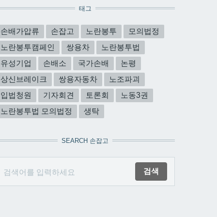
태그
손배가압류
손잡고
노란봉투
모의법정
노란봉투캠페인
쌍용차
노란봉투법
유성기업
손배소
국가손배
논평
상신브레이크
쌍용자동차
노조파괴
입법청원
기자회견
토론회
노동3권
노란봉투법 모의법정
생탁
SEARCH 손잡고