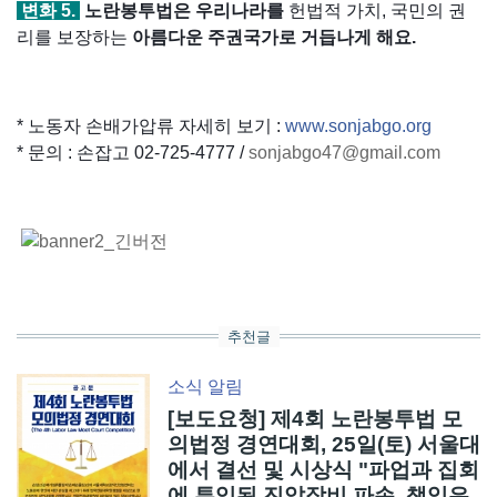
변화 5.
노란봉투법은 우리나라를
헌법적 가치, 국민의 권
리를 보장하는
아름다운 주권국가로 거듭나게 해요.
* 노동자 손배가압류 자세히 보기 :
www.sonjabgo.org
* 문의 : 손잡고 02-725-4777 /
sonjabgo47@gmail.com
추천글
소식
알림
[보도요청] 제4회 노란봉투법 모
의법정 경연대회, 25일(토) 서울대
에서 결선 및 시상식 "파업과 집회
에 투입된 진압장비 파손, 책임은