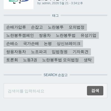
by:
admin
, 2026 5월 21 - 3:34오후
태그
손배가압류
손잡고
노란봉투
모의법정
노란봉투캠페인
쌍용차
노란봉투법
유성기업
손배소
국가손배
논평
상신브레이크
쌍용자동차
노조파괴
입법청원
기자회견
토론회
노동3권
노란봉투법 모의법정
생탁
SEARCH 손잡고