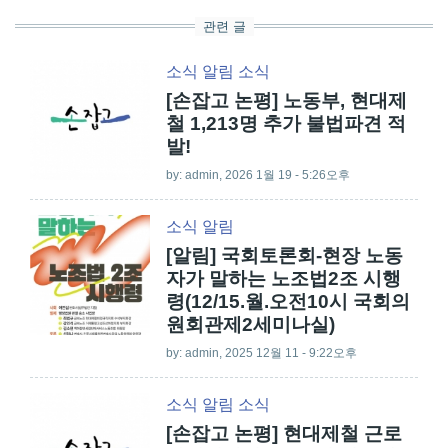
관련 글
소식
알림
소식
[손잡고 논평] 노동부, 현대제
철 1,213명 추가 불법파견 적
발!
by:
admin
, 2026 1월 19 - 5:26오후
소식
알림
[알림] 국회토론회-현장 노동
자가 말하는 노조법2조 시행
령(12/15.월.오전10시 국회의
원회관제2세미나실)
by:
admin
, 2025 12월 11 - 9:22오후
소식
알림
소식
[손잡고 논평] 현대제철 근로