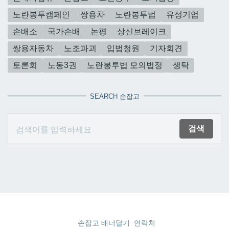
노란봉투캠페인
쌍용차
노란봉투법
유성기업
손배소
국가손배
논평
상신브레이크
쌍용자동차
노조파괴
입법청원
기자회견
토론회
노동3권
노란봉투법 모의법정
생탁
SEARCH 손잡고
손잡고 배너달기
연락처