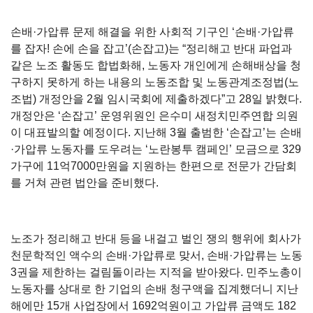
손배·가압류 문제 해결을 위한 사회적 기구인 ‘손배·가압류
를 잡자! 손에 손을 잡고’(손잡고)는 “정리해고 반대 파업과
같은 노조 활동도 합법화해, 노동자 개인에게 손해배상을 청
구하지 못하게 하는 내용의 노동조합 및 노동관계조정법(노
조법) 개정안을 2월 임시국회에 제출하겠다”고 28일 밝혔다.
개정안은 ‘손잡고’ 운영위원인 은수미 새정치민주연합 의원
이 대표발의할 예정이다. 지난해 3월 출범한 ‘손잡고’는 손배
·가압류 노동자를 도우려는 ‘노란봉투 캠페인’ 모금으로 329
가구에 11억7000만원을 지원하는 한편으로 전문가 간담회
를 거쳐 관련 법안을 준비했다.
노조가 정리해고 반대 등을 내걸고 벌인 쟁의 행위에 회사가
천문학적인 액수의 손배·가압류로 맞서, 손배·가압류는 노동
3권을 제한하는 걸림돌이라는 지적을 받아왔다. 민주노총이
노동자를 상대로 한 기업의 손배 청구액을 집계했더니 지난
해에만 15개 사업장에서 1692억원이고 가압류 금액도 182