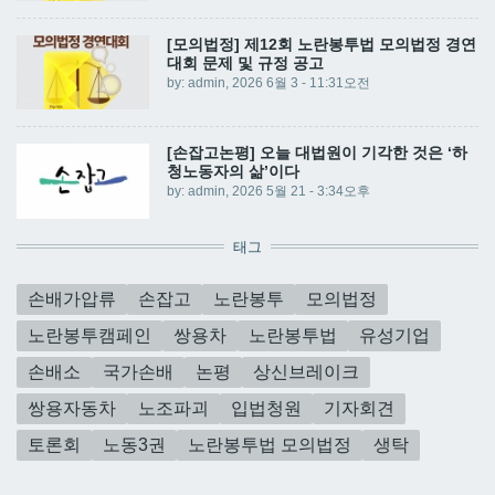
[모의법정] 제12회 노란봉투법 모의법정 경연
대회 문제 및 규정 공고
by:
admin
, 2026 6월 3 - 11:31오전
[손잡고논평] 오늘 대법원이 기각한 것은 ‘하
청노동자의 삶’이다
by:
admin
, 2026 5월 21 - 3:34오후
태그
손배가압류
손잡고
노란봉투
모의법정
노란봉투캠페인
쌍용차
노란봉투법
유성기업
손배소
국가손배
논평
상신브레이크
쌍용자동차
노조파괴
입법청원
기자회견
토론회
노동3권
노란봉투법 모의법정
생탁