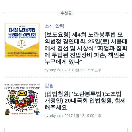
추천글
소식
알림
[보도요청] 제4회 노란봉투법 모
의법정 경연대회, 25일(토) 서울대
에서 결선 및 시상식 "파업과 집회
에 투입된 진압장비 파손, 책임은
누구에게 있나"
by:
okyunju
, 2018 8월 22 - 7:36오후
알림
[입법청원] '노란봉투법'(노조법
개정안) 20대국회 입법청원, 함께
해주세요
by:
okyunju
, 2017 1월 12 - 9:00오후