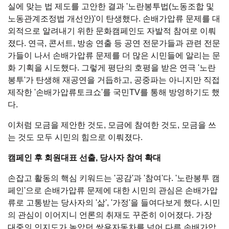
실에 맞는 법 제도를 고안한 결과 '노란봉투법(노동조합 및
노동관계조정법 개선안)'이 탄생했다. 손배가압류 문제를 대
외적으로 알려내기 위한 문화캠페인도 자발적 참여로 이뤄
졌다. 연극, 콘서트, 방송 연출 등 공연 전문가들과 관련 전문
가들이 나서 손배가압류 문제를 더 많은 시민들에 알리는 문
화 기획을 시도했다. 그렇게 평단의 호평을 받은 연극 '노란
봉투'가 탄생해 재공연을 거듭하고, 공중파는 아니지만 직접
제작한 '손배가압류토크쇼'를 국민TV를 통해 방영하기도 했
다.
이처럼 모금을 제안한 것도, 모금에 참여한 것도, 모금을 쓰
는 것도 모두 시민의 힘으로 이뤄졌다.
캠페인 후 회원대표 선출, 당사자 참여 확대
손잡고 활동의 핵심 키워드는 '공감'과 '참여'다. '노란봉투 캠
페인'으로 손배가압류 문제에 대한 시민의 관심은 손배가압
류로 고통받는 당사자의 '삶', '가정'을 들여다보게 했다. 시민
의 관심이 이어지니 언론의 취재도 꾸준히 이어졌다. 가장
대중의 인지도가 높았던 쌍용자동차를 넘어 다른 손배가압