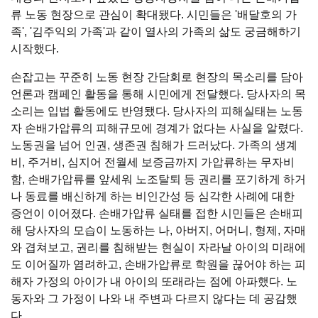
류 노동 현장으로 관심이 확대됐다. 시민들은 '배달호의 가
족', '김주익의 가족'과 같이 열사의 가족의 삶도 궁금해하기
시작했다.
손잡고는 꾸준히 노동 현장 간담회로 현장의 목소리를 담아
언론과 캠페인 활동을 통해 시민에게 전달했다. 당사자의 목
소리는 입법 활동에도 반영됐다. 당사자의 피해실태는 노동
자 손배가압류의 피해규모에 경계가 없다는 사실을 알렸다.
노동권을 넘어 인권, 생존권 침해가 드러났다. 가족의 생계
비, 주거비, 심지어 전월세 보증금까지 가압류하는 무자비
함, 손배가압류를 앞세워 노조탈퇴 등 권리를 포기하게 하거
나 동료를 배신하게 하는 비인간성 등 심각한 사례에 대한
증언이 이어졌다. 손배가압류 실태를 접한 시민들은 손배피
해 당사자의 모습이 노동하는 나, 아버지, 어머니, 형제, 자매
와 겹쳐보고, 권리를 침해받는 현실이 자라날 아이의 미래에
도 이어질까 염려하고, 손배가압류로 학원을 끊어야 하는 피
해자 가정의 아이가 내 아이의 또래라는 점에 아파했다. 노
동자와 그 가정이 나와 내 주변과 다르지 않다는 데 공감했
다.