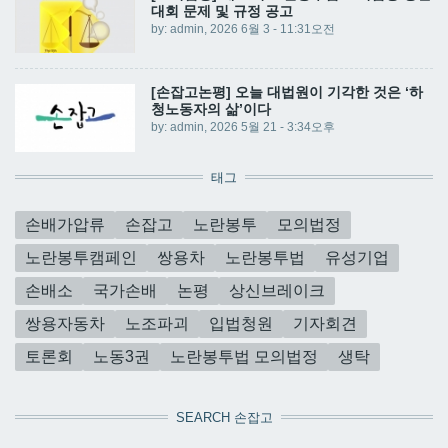
대회 문제 및 규정 공고
by:
admin
, 2026 6월 3 - 11:31오전
[손잡고논평] 오늘 대법원이 기각한 것은 ‘하
청노동자의 삶’이다
by:
admin
, 2026 5월 21 - 3:34오후
태그
손배가압류
손잡고
노란봉투
모의법정
노란봉투캠페인
쌍용차
노란봉투법
유성기업
손배소
국가손배
논평
상신브레이크
쌍용자동차
노조파괴
입법청원
기자회견
토론회
노동3권
노란봉투법 모의법정
생탁
SEARCH 손잡고