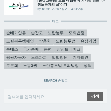
[손잡고논평] 오늘 대법원이 기각한 것은 ‘하
청노동자의 삶’이다
by:
admin
, 2026 5월 21 - 3:34오후
태그
손배가압류
손잡고
노란봉투
모의법정
노란봉투캠페인
쌍용차
노란봉투법
유성기업
손배소
국가손배
논평
상신브레이크
쌍용자동차
노조파괴
입법청원
기자회견
토론회
노동3권
노란봉투법 모의법정
생탁
SEARCH 손잡고