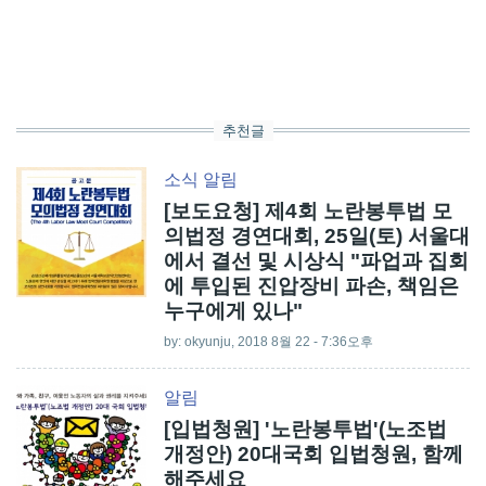
추천글
소식
알림
[보도요청] 제4회 노란봉투법 모
의법정 경연대회, 25일(토) 서울대
에서 결선 및 시상식 "파업과 집회
에 투입된 진압장비 파손, 책임은
누구에게 있나"
by:
okyunju
, 2018 8월 22 - 7:36오후
알림
[입법청원] '노란봉투법'(노조법
개정안) 20대국회 입법청원, 함께
해주세요