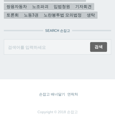
쌍용자동차
노조파괴
입법청원
기자회견
토론회
노동3권
노란봉투법 모의법정
생탁
SEARCH 손잡고
손잡고 배너달기
연락처
Copyright © 2018 손잡고