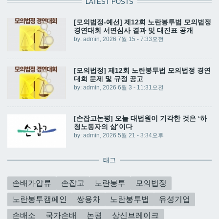
LATEST POSTS
[모의법정-예선] 제12회 노란봉투법 모의법정
경연대회 서면심사 결과 및 대진표 공개
by:
admin
, 2026 7월 15 - 7:33오전
[모의법정] 제12회 노란봉투법 모의법정 경연
대회 문제 및 규정 공고
by:
admin
, 2026 6월 3 - 11:31오전
[손잡고논평] 오늘 대법원이 기각한 것은 ‘하
청노동자의 삶’이다
by:
admin
, 2026 5월 21 - 3:34오후
태그
손배가압류
손잡고
노란봉투
모의법정
노란봉투캠페인
쌍용차
노란봉투법
유성기업
손배소
국가손배
논평
상신브레이크