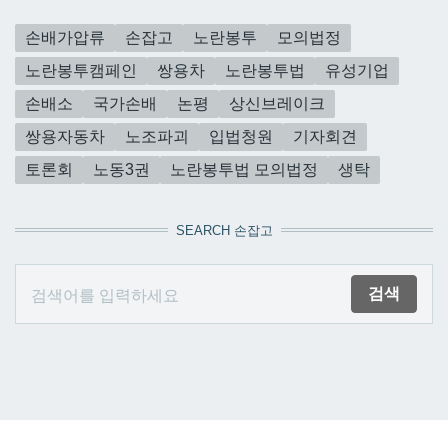
손배가압류
손잡고
노란봉투
모의법정
노란봉투캠페인
쌍용차
노란봉투법
유성기업
손배소
국가손배
논평
상신브레이크
쌍용자동차
노조파괴
입법청원
기자회견
토론회
노동3권
노란봉투법 모의법정
생탁
SEARCH 손잡고