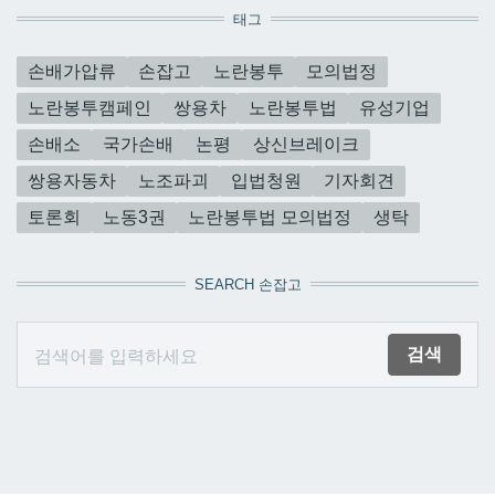
태그
손배가압류
손잡고
노란봉투
모의법정
노란봉투캠페인
쌍용차
노란봉투법
유성기업
손배소
국가손배
논평
상신브레이크
쌍용자동차
노조파괴
입법청원
기자회견
토론회
노동3권
노란봉투법 모의법정
생탁
SEARCH 손잡고