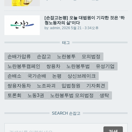
[손잡고논평] 오늘 대법원이 기각한 것은 ‘하
청노동자의 삶’이다
by:
admin
, 2026 5월 21 - 3:34오후
태그
손배가압류
손잡고
노란봉투
모의법정
노란봉투캠페인
쌍용차
노란봉투법
유성기업
손배소
국가손배
논평
상신브레이크
쌍용자동차
노조파괴
입법청원
기자회견
토론회
노동3권
노란봉투법 모의법정
생탁
SEARCH 손잡고