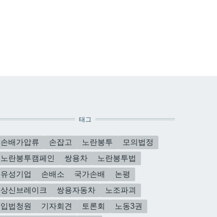
태그
손배가압류
손잡고
노란봉투
모의법정
노란봉투캠페인
쌍용차
노란봉투법
유성기업
손배소
국가손배
논평
상신브레이크
쌍용자동차
노조파괴
입법청원
기자회견
토론회
노동3권