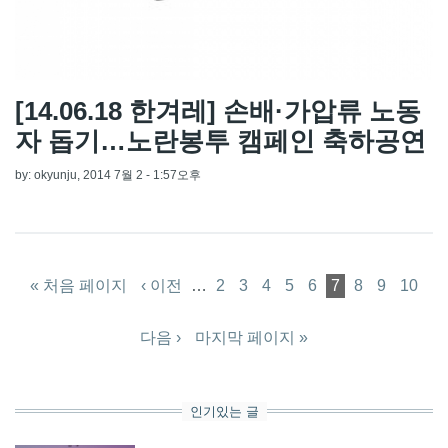
[14.06.18 한겨레] 손배·가압류 노동
자 돕기…노란봉투 캠페인 축하공연
by:
okyunju
, 2014 7월 2 - 1:57오후
페이지
« 처음 페이지
‹ 이전
…
2
3
4
5
6
7
8
9
10
다음 ›
마지막 페이지 »
인기있는 글