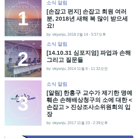
소식
알림
1
[손잡고 편지] 손잡고 회원 여러
분, 2018년 새해 복 많이 받으세
요!
by: okyunju, 2018 2월 14 - 5:57오후
소식
알림
2
[14.10.31 심포지엄] 파업과 손해
그리고 질문들
by: okyunju, 2014 11월 6 - 11:32오전
소식
알림
[알림] 한홍구 교수가 제기한 명예
3
훼손 손해배상청구의 소에 대한 <
손잡고 > 진상조사소위원회의 입
장
by: okyunju, 2017 11월 23 - 2:39오후