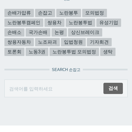
손배가압류
손잡고
노란봉투
모의법정
노란봉투캠페인
쌍용차
노란봉투법
유성기업
손배소
국가손배
논평
상신브레이크
쌍용자동차
노조파괴
입법청원
기자회견
토론회
노동3권
노란봉투법 모의법정
생탁
SEARCH 손잡고