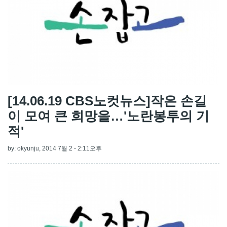
[14.06.19 CBS노컷뉴스]작은 손길
이 모여 큰 희망을…'노란봉투의 기
적'
by:
okyunju
, 2014 7월 2 - 2:11오후